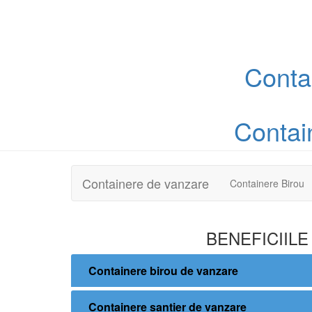
Conta
Contai
Containere de vanzare
Containere Birou
BENEFICIILE
Containere birou de vanzare
Containere santier de vanzare