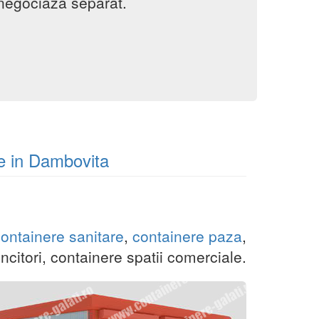
 negociaza separat.
re in Dambovita
ontainere sanitare
,
containere paza
,
citori, containere spatii comerciale.