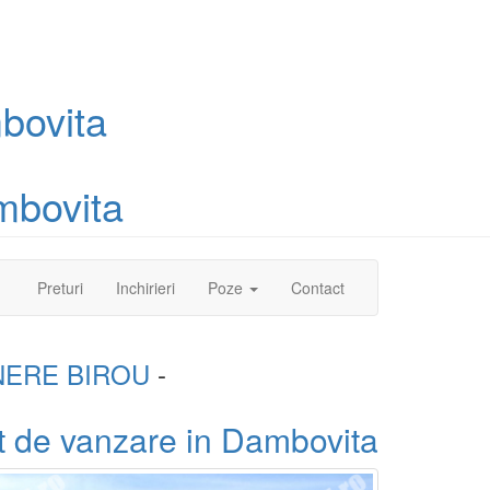
bovita
mbovita
(current)
Preturi
Inchirieri
Poze
Contact
NERE BIROU
-
t de vanzare in Dambovita