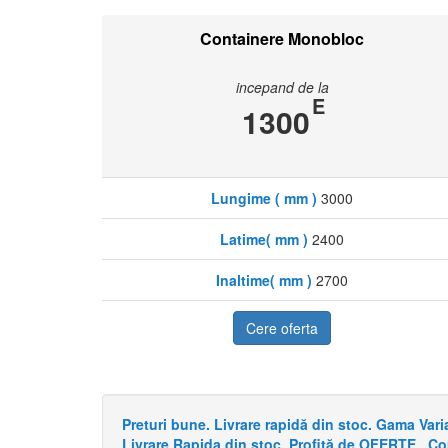
Containere Monobloc
incepand de la
E
1300
Lungime ( mm )
3000
Latime( mm )
2400
Inaltime( mm )
2700
Cere oferta
Preturi bune. Livrare rapidă din stoc. Gama Va
Livrare Rapida din stoc. Profită de OFERTE . C