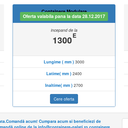
Containere Modulare
Oferta valabila pana la data 28.12.2017
incepand de la
E
1300
Lungime ( mm )
3000
Latime( mm )
2400
Inaltime( mm )
2700
Cere oferta
riata.Comandă acum! Cumpara acum si beneficiezi de
omandă online de la info@containere-galati.ro containere