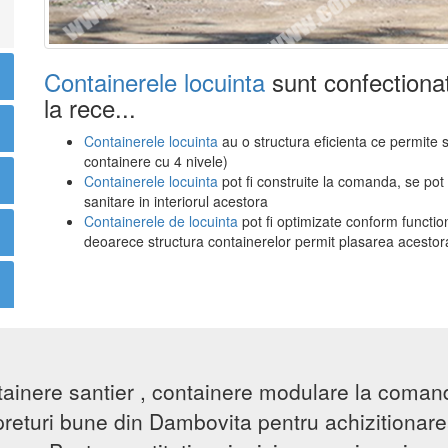
Containerele locuinta
sunt confectionat
la rece...
Containerele locuinta
au o structura eficienta ce permite 
containere cu 4 nivele)
Containerele locuinta
pot fi construite la comanda, se po
sanitare in interiorul acestora
Containerele de locuinta
pot fi optimizate conform functional
deoarece structura containerelor permit plasarea acestora 
tainere santier , containere modulare la comand
 preturi bune din Dambovita pentru achizitionar