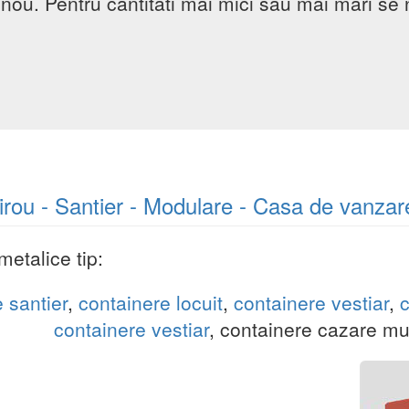
u nou. Pentru cantitati mai mici sau mai mari se
irou - Santier - Modulare - Casa de vanza
etalice tip:
 santier
,
containere locuit
,
containere vestiar
,
c
containere vestiar
, containere cazare mun