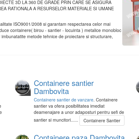
IECTE 3D LA 360 DE GRADE PRIN CARE SE ASIGURA
AREA RATIONALA A RESURSELOR MATERIALE SI UMANE
calitate ISO9001/2008 si garantam respectarea celor mai
uce containere( birou - santier - locuinta ) metalice monobloc
 imbunatatite metode tehnice de proiectare si structurare,
Containere santier
Dambovita
Containere santier de vanzare
. Containere
e
santier va ofera posibilitatea imediat
e
deamenajare a unor adaposturi pentru sefi de
santier si muncitori......
Containere Santier
Containere paza Dambovita